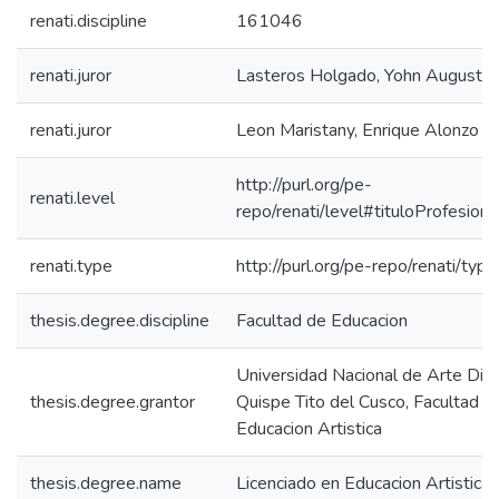
renati.discipline
161046
renati.juror
Lasteros Holgado, Yohn Augusto
renati.juror
Leon Maristany, Enrique Alonzo
http://purl.org/pe-
renati.level
repo/renati/level#tituloProfesiona
renati.type
http://purl.org/pe-repo/renati/typ
thesis.degree.discipline
Facultad de Educacion
Universidad Nacional de Arte Die
thesis.degree.grantor
Quispe Tito del Cusco, Facultad d
Educacion Artistica
thesis.degree.name
Licenciado en Educacion Artistica