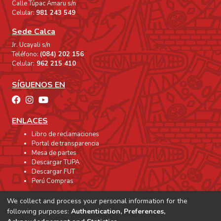
Calle Túpac Amaru s/n
Celular:
981 243 549
Sede Calca
Jr. Ucayali s/n
Teléfono:
(084) 202 156
Celular:
962 215 410
SÍGUENOS EN
ENLACES
Libro de reclamaciones
Portal de transparencia
Mesa de partes
Descargar TUPA
Descargar FUT
Perú Compras
We collect and process your personal information for the
following purposes:
Authentication, Preferences,