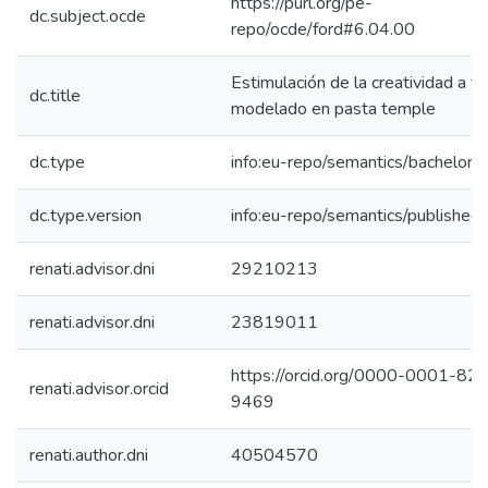
https://purl.org/pe-
dc.subject.ocde
repo/ocde/ford#6.04.00
Estimulación de la creatividad a t
dc.title
modelado en pasta temple
dc.type
info:eu-repo/semantics/bachelorT
dc.type.version
info:eu-repo/semantics/published
renati.advisor.dni
29210213
renati.advisor.dni
23819011
https://orcid.org/0000-0001-82
renati.advisor.orcid
9469
renati.author.dni
40504570