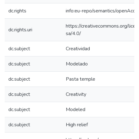
dc.rights
info:eu-repo/semantics/openAcce
https://creativecommons.org/lice
dc.rights.uri
sa/4.0/
dc.subject
Creatividad
dc.subject
Modelado
dc.subject
Pasta temple
dc.subject
Creativity
dc.subject
Modeled
dc.subject
High relief