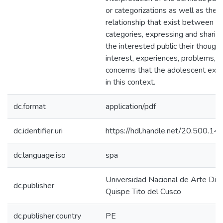
or categorizations as well as the
relationship that exist between
categories, expressing and sharin
the interested public their thought
interest, experiences, problems, 
concerns that the adolescent exp
in this context.
dc.format
application/pdf
dc.identifier.uri
https://hdl.handle.net/20.500.1
dc.language.iso
spa
Universidad Nacional de Arte Die
dc.publisher
Quispe Tito del Cusco
dc.publisher.country
PE