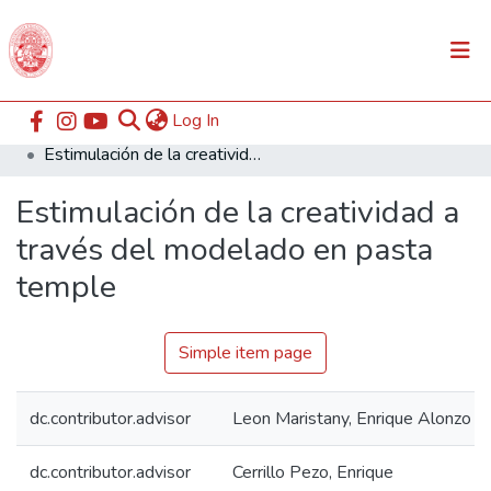
(current)
Log In
Communities & Collections
Home
ESABAC
Facultad de Educación
Estimulación de la creatividad a través del modelado en pasta temple
All of DSpace
Estimulación de la creatividad a
Statistics
través del modelado en pasta
temple
Simple item page
dc.contributor.advisor
Leon Maristany, Enrique Alonzo
dc.contributor.advisor
Cerrillo Pezo, Enrique