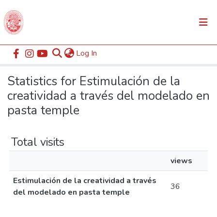
(current)
Log In
Communities & Collections
Home
Statistics
All of DSpace
Statistics for Estimulación de la
creatividad a través del modelado en
pasta temple
Total visits
views
Estimulación de la creatividad a través
36
del modelado en pasta temple