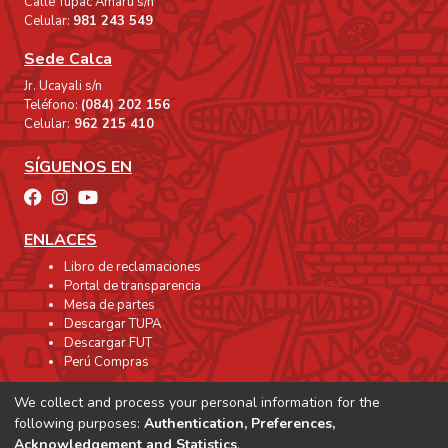
Calle Túpac Amaru s/n
Celular:
981 243 549
Sede Calca
Jr. Ucayali s/n
Teléfono:
(084) 202 156
Celular:
962 215 410
SÍGUENOS EN
ENLACES
Libro de reclamaciones
Portal de transparencia
Mesa de partes
Descargar TUPA
Descargar FUT
Perú Compras
We collect and process your personal information for the
following purposes:
Authentication, Preferences,
Acknowledgement and Statistics
.