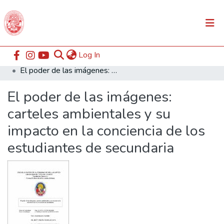
(current)
Log In
Communities & Collections
Home
ESABAC
Facultad de Educación
El poder de las imágenes: carteles ambientales y su impacto en la conciencia de los estudiantes de secundaria
All of DSpace
El poder de las imágenes:
Statistics
carteles ambientales y su
impacto en la conciencia de los
estudiantes de secundaria