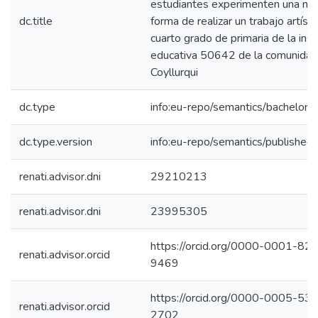
estudiantes experimenten una nu
dc.title
forma de realizar un trabajo artísti
cuarto grado de primaria de la inst
educativa 50642 de la comunidad
Coyllurqui
dc.type
info:eu-repo/semantics/bachelorT
dc.type.version
info:eu-repo/semantics/published
renati.advisor.dni
29210213
renati.advisor.dni
23995305
https://orcid.org/0000-0001-82
renati.advisor.orcid
9469
https://orcid.org/0000-0005-53
renati.advisor.orcid
2702