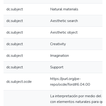
dc.subject
Natural materials
dc.subject
Aesthetic search
dc.subject
Aesthetic object
dc.subject
Creativity
dc.subject
Imagination
dc.subject
Support
https://purl.org/pe-
dc.subject.ocde
repo/ocde/ford#6.04.00
La interpretación por medio del co
con elementos naturales para que