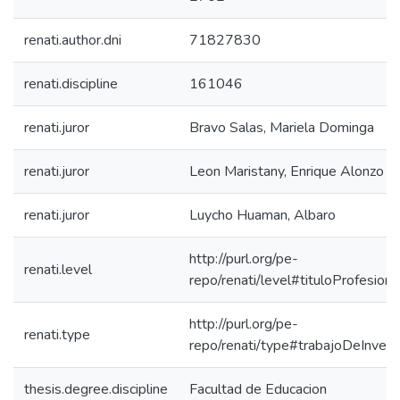
renati.author.dni
71827830
renati.discipline
161046
renati.juror
Bravo Salas, Mariela Dominga
renati.juror
Leon Maristany, Enrique Alonzo
renati.juror
Luycho Huaman, Albaro
http://purl.org/pe-
renati.level
repo/renati/level#tituloProfesiona
http://purl.org/pe-
renati.type
repo/renati/type#trabajoDeInvest
thesis.degree.discipline
Facultad de Educacion