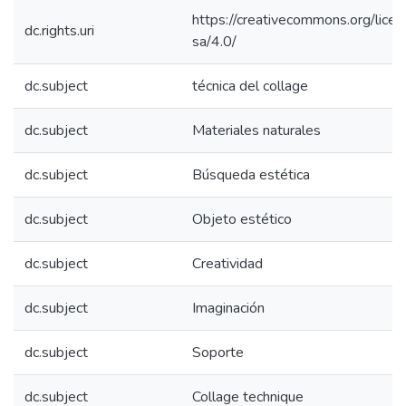
https://creativecommons.org/lice
dc.rights.uri
sa/4.0/
dc.subject
técnica del collage
dc.subject
Materiales naturales
dc.subject
Búsqueda estética
dc.subject
Objeto estético
dc.subject
Creatividad
dc.subject
Imaginación
dc.subject
Soporte
dc.subject
Collage technique