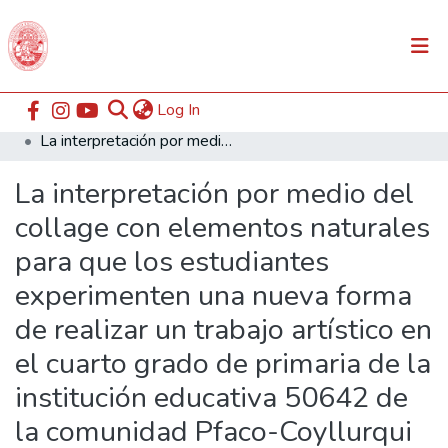
(current)
Log In
Communities & Collections
Home
ESABAC
Facultad de Educación
La interpretación por medio del collage con elementos naturales para que los estudiantes experimenten una nueva forma de realizar un trabajo artístico en el cuarto grado de primaria de la institución educativa 50642 de la comunidad Pfaco-Coyllurqui
All of DSpace
La interpretación por medio del
Statistics
collage con elementos naturales
para que los estudiantes
experimenten una nueva forma
de realizar un trabajo artístico en
el cuarto grado de primaria de la
institución educativa 50642 de
la comunidad Pfaco-Coyllurqui