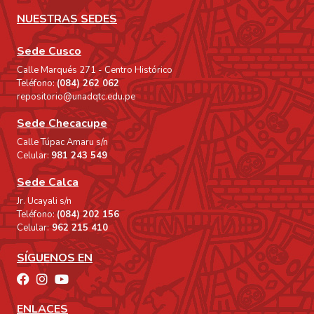
NUESTRAS SEDES
Sede Cusco
Calle Marqués 271 - Centro Histórico
Teléfono:
(084) 262 062
repositorio@unadqtc.edu.pe
Sede Checacupe
Calle Túpac Amaru s/n
Celular:
981 243 549
Sede Calca
Jr. Ucayali s/n
Teléfono:
(084) 202 156
Celular:
962 215 410
SÍGUENOS EN
ENLACES