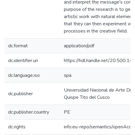
and interpret the message's conte
purpose of the research is to gen
artistic work with natural element
that they can then experiment wi
processes in the creative field.
dc.format
application/pdf
dc.identifier.uri
https://hdl.handle.net/20.500.1
dc.language.iso
spa
Universidad Nacional de Arte Die
dc.publisher
Quispe Tito del Cusco
dc.publisher.country
PE
dc.rights
info:eu-repo/semantics/openAcce