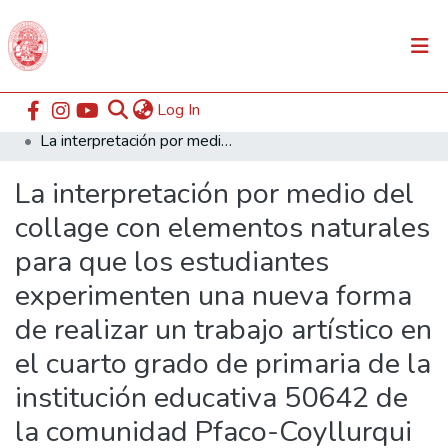
(current)
Log In
Communities & Collections
Home
ESABAC
Facultad de Educación
La interpretación por medio del collage con elementos naturales para que los estudiantes experimenten una nueva forma de realizar un trabajo artístico en el cuarto grado de primaria de la institución educativa 50642 de la comunidad Pfaco-Coyllurqui
All of DSpace
La interpretación por medio del
Statistics
collage con elementos naturales
para que los estudiantes
experimenten una nueva forma
de realizar un trabajo artístico en
el cuarto grado de primaria de la
institución educativa 50642 de
la comunidad Pfaco-Coyllurqui