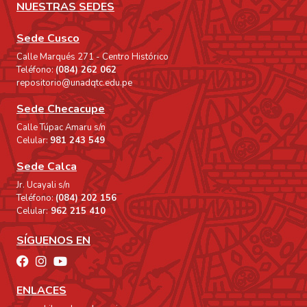
NUESTRAS SEDES
Sede Cusco
Calle Marqués 271 - Centro Histórico
Teléfono:
(084) 262 062
repositorio@unadqtc.edu.pe
Sede Checacupe
Calle Túpac Amaru s/n
Celular:
981 243 549
Sede Calca
Jr. Ucayali s/n
Teléfono:
(084) 202 156
Celular:
962 215 410
SÍGUENOS EN
ENLACES