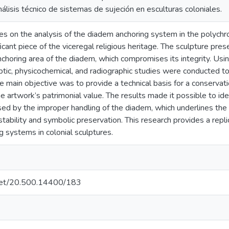
nálisis técnico de sistemas de sujeción en esculturas coloniales.
es on the analysis of the diadem anchoring system in the polychro
icant piece of the viceregal religious heritage. The sculpture pres
 anchoring area of the diadem, which compromises its integrity. Usi
tic, physicochemical, and radiographic studies were conducted to
he main objective was to provide a technical basis for a conservati
he artwork’s patrimonial value. The results made it possible to id
sed by the improper handling of the diadem, which underlines the 
 stability and symbolic preservation. This research provides a rep
g systems in colonial sculptures.
e.net/20.500.14400/183