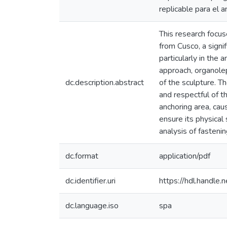
replicable para el a
This research focus
from Cusco, a signif
particularly in the
approach, organolep
dc.description.abstract
of the sculpture. T
and respectful of t
anchoring area, cau
ensure its physical
analysis of fastenin
dc.format
application/pdf
dc.identifier.uri
https://hdl.handl
dc.language.iso
spa