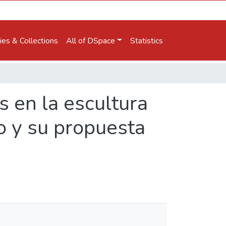
es & Collections
All of DSpace
Statistics
s en la escultura
o y su propuesta