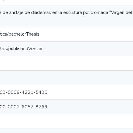
a de anclaje de diademas en la escultura policromada “Virgen del
tics/bachelorThesis
tics/publishedVersion
g/0009-0006-4221-5490
g/0000-0001-6057-8769