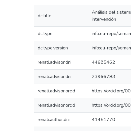
Análisis del sistem
dc.title
intervención
dc.type
info:eu-repo/seman
dc.type.version
info:eu-repo/seman
renati.advisor.dni
44685462
renati.advisor.dni
23966793
renati.advisor.orcid
https://orcid.or
renati.advisor.orcid
https://orcid.or
renati.author.dni
41451770