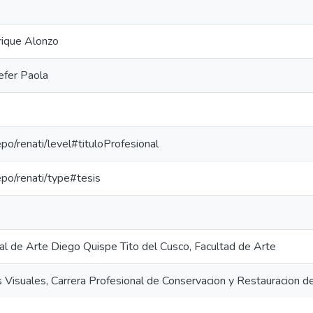
rique Alonzo
efer Paola
epo/renati/level#tituloProfesional
repo/renati/type#tesis
al de Arte Diego Quispe Tito del Cusco, Facultad de Arte
s Visuales, Carrera Profesional de Conservacion y Restauracion 