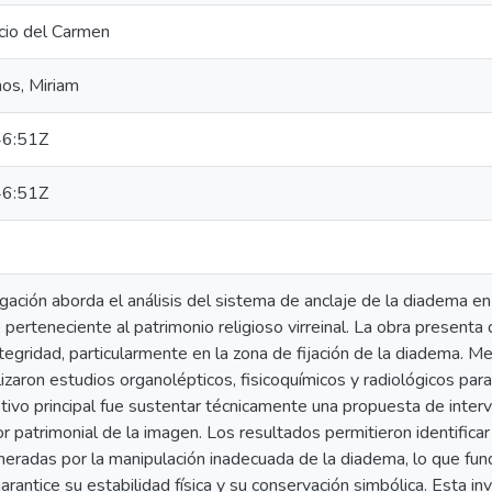
cio del Carmen
os, Miriam
6:51Z
6:51Z
gación aborda el análisis del sistema de anclaje de la diadema en
, perteneciente al patrimonio religioso virreinal. La obra presenta
gridad, particularmente en la zona de fijación de la diadema. Med
izaron estudios organolépticos, fisicoquímicos y radiológicos par
jetivo principal fue sustentar técnicamente una propuesta de inter
r patrimonial de la imagen. Los resultados permitieron identifica
neradas por la manipulación inadecuada de la diadema, lo que fu
arantice su estabilidad física y su conservación simbólica. Esta i