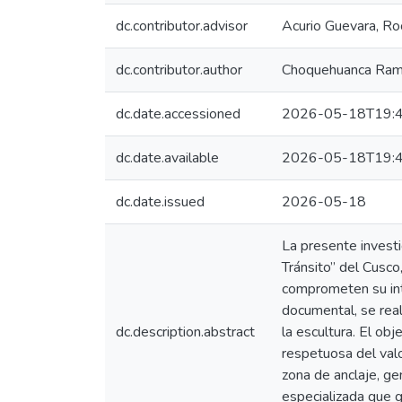
dc.contributor.advisor
Acurio Guevara, Ro
dc.contributor.author
Choquehuanca Ram
dc.date.accessioned
2026-05-18T19:4
dc.date.available
2026-05-18T19:4
dc.date.issued
2026-05-18
La presente investi
Tránsito” del Cusco
comprometen su inte
documental, se real
dc.description.abstract
la escultura. El ob
respetuosa del valo
zona de anclaje, ge
especializada que g