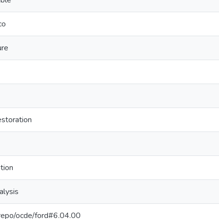
ible
co
ure
estoration
tion
alysis
e-repo/ocde/ford#6.04.00