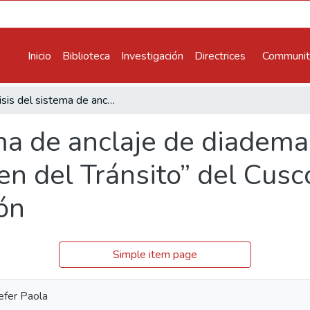
Inicio
Biblioteca
Investigación
Directrices
Communiti
Análisis del sistema de anclaje de diademas en la escultura policromada “Virgen del Tránsito” del Cusco y su propuesta para su intervención
ma de anclaje de diadema
en del Tránsito” del Cusc
ón
Simple item page
efer Paola