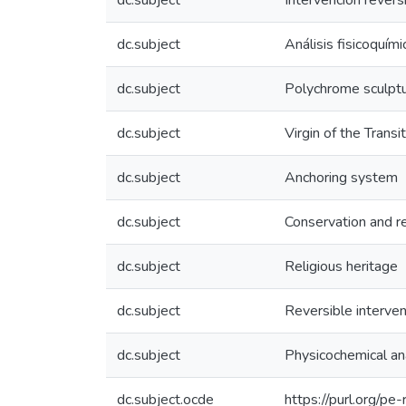
dc.subject
Intervención revers
dc.subject
Análisis fisicoquími
dc.subject
Polychrome sculpt
dc.subject
Virgin of the Transit
dc.subject
Anchoring system
dc.subject
Conservation and r
dc.subject
Religious heritage
dc.subject
Reversible interven
dc.subject
Physicochemical an
dc.subject.ocde
https://purl.org/p