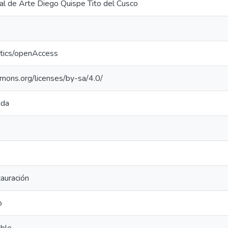
al de Arte Diego Quispe Tito del Cusco
ntics/openAccess
mmons.org/licenses/by-sa/4.0/
ada
tauración
o