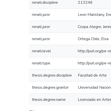
renati.discipline
213246
renati.juror
Leon Maristany, En
renati.juror
Ccopa Alegre, Jenn
renati.juror
Ortega Chile, Elva
renati.level
http://purl.org/pe-r
renati.type
http://purl.org/pe-
thesis.degree.discipline
Facultad de Arte
thesis.degree.grantor
Universidad Nacion
thesis.degree.name
Licenciado en Arte