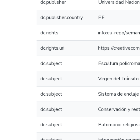
dc.publisher
Universidad Nacion
dc.publisher.country
PE
dc.rights
info:eu-repo/sema
dc.rights.uri
https://creativeco
dc.subject
Escultura policrom
dc.subject
Virgen del Tránsito
dc.subject
Sistema de anclaje
dc.subject
Conservación y res
dc.subject
Patrimonio religios