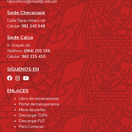
repositorio@unadqtc.edu.pe
Sede Checacupe
Calle Túpac Amaru s/n
Celular:
981 243 549
Sede Calca
Jr. Ucayali s/n
Teléfono:
(084) 202 156
Celular:
962 215 410
SÍGUENOS EN
ENLACES
Libro de reclamaciones
Portal de transparencia
Mesa de partes
Descargar TUPA
Descargar FUT
Perú Compras