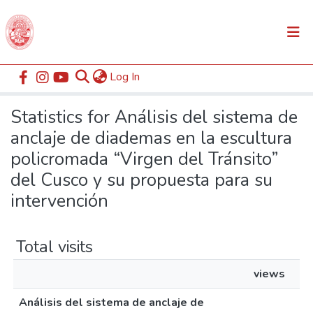
(current)
Log In
Communities & Collections
Home
Statistics
All of DSpace
Statistics for Análisis del sistema de
anclaje de diademas en la escultura
policromada “Virgen del Tránsito”
del Cusco y su propuesta para su
intervención
Total visits
views
Análisis del sistema de anclaje de