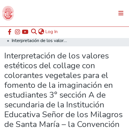
(current)
Log In
Communities & Collections
Home
ESABAC
Facultad de Educación
Interpretación de los valores estéticos del collage con colorantes vegetales para el fomento de la imaginación en estudiantes 3° sección A de secundaria de la Institución Educativa Señor de los Milagros de Santa María – la Convención
All of DSpace
Interpretación de los valores
Statistics
estéticos del collage con
colorantes vegetales para el
fomento de la imaginación en
estudiantes 3° sección A de
secundaria de la Institución
Educativa Señor de los Milagros
de Santa María – la Convención