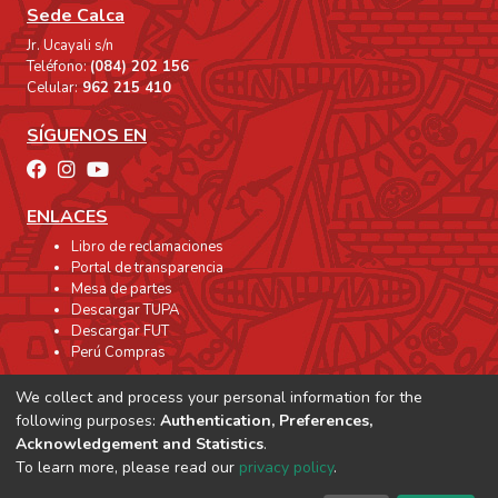
Sede Calca
Jr. Ucayali s/n
Teléfono:
(084) 202 156
Celular:
962 215 410
SÍGUENOS EN
ENLACES
Libro de reclamaciones
Portal de transparencia
Mesa de partes
Descargar TUPA
Descargar FUT
Perú Compras
We collect and process your personal information for the
following purposes:
Authentication, Preferences,
Acknowledgement and Statistics
.
To learn more, please read our
privacy policy
.