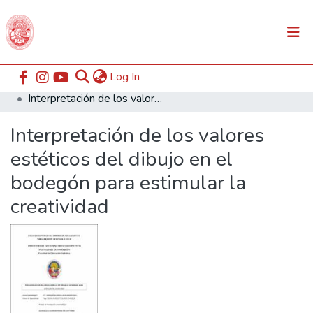
(current)
Log In
Communities & Collections
Home
ESABAC
Facultad de Educación
Interpretación de los valores estéticos del dibujo en el bodegón para estimular la creatividad
All of DSpace
Interpretación de los valores
Statistics
estéticos del dibujo en el
bodegón para estimular la
creatividad