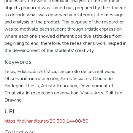
processes. Likewise, a semiotic analysis of the aesthetic
objects produced was carried out, prepared by the students
to decode what was observed and interpret the message
and analysis of the product. The purpose of the researcher
was to motivate each student through artistic expression,
where each one showed different positive attitudes from
beginning to end, therefore, the researcher's work helped in
the development of the students' creativity.
Keywords
Tesis
,
Educación Artística
,
Desarrollo de la Creatividad
,
Observación introspección
,
Artes Visuales
,
Dibujo de
Bodegón
,
Thesis
,
Artistic Education
,
Development of
Creativity
,
Introspection observation
,
Visual Arts
,
Still Life
Drawing
URI
https://hdl.handle.net/20.500.14400/80
Collections