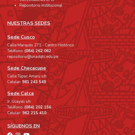
Repositorio Institucional
NUESTRAS SEDES
Sede Cusco
Calle Marqués 271 - Centro Histórico
Teléfono:
(084) 262 062
repositorio@unadqtc.edu.pe
Sede Checacupe
Calle Túpac Amaru s/n
Celular:
981 243 549
Sede Calca
Jr. Ucayali s/n
Teléfono:
(084) 202 156
Celular:
962 215 410
SÍGUENOS EN