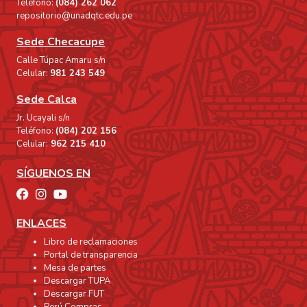
Teléfono:
(084) 262 062
repositorio@unadqtc.edu.pe
Sede Checacupe
Calle Túpac Amaru s/n
Celular:
981 243 549
Sede Calca
Jr. Ucayali s/n
Teléfono:
(084) 202 156
Celular:
962 215 410
SÍGUENOS EN
ENLACES
Libro de reclamaciones
Portal de transparencia
Mesa de partes
Descargar TUPA
Descargar FUT