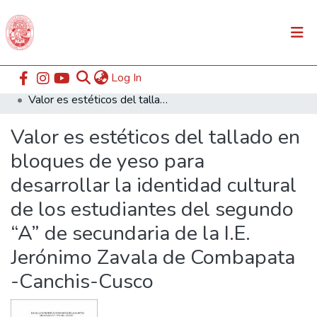
(current)
Log In
Communities & Collections
Home
ESABAC
Facultad de Arte
Valor es estéticos del tallado en bloques de yeso para desarrollar la identidad cultural de los estudiantes del segundo “A” de secundaria de la I.E. Jerónimo Zavala de Combapata -Canchis-Cusco
All of DSpace
Valor es estéticos del tallado en
Statistics
bloques de yeso para
desarrollar la identidad cultural
de los estudiantes del segundo
“A” de secundaria de la I.E.
Jerónimo Zavala de Combapata
-Canchis-Cusco