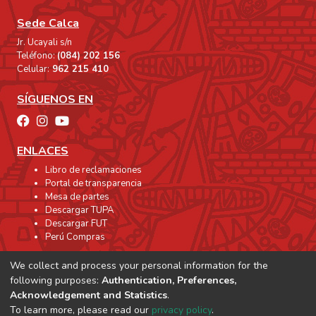
Sede Calca
Jr. Ucayali s/n
Teléfono:
(084) 202 156
Celular:
962 215 410
SÍGUENOS EN
ENLACES
Libro de reclamaciones
Portal de transparencia
Mesa de partes
Descargar TUPA
Descargar FUT
Perú Compras
We collect and process your personal information for the
following purposes:
Authentication, Preferences,
Acknowledgement and Statistics
.
To learn more, please read our
privacy policy
.