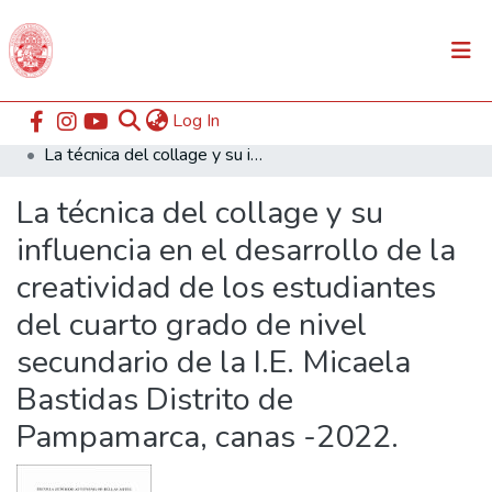
(current)
Log In
Communities & Collections
Home
ESABAC
Facultad de Educación
La técnica del collage y su influencia en el desarrollo de la creatividad de los estudiantes del cuarto grado de nivel secundario de la I.E. Micaela Bastidas Distrito de Pampamarca, canas -2022.
All of DSpace
La técnica del collage y su
Statistics
influencia en el desarrollo de la
creatividad de los estudiantes
del cuarto grado de nivel
secundario de la I.E. Micaela
Bastidas Distrito de
Pampamarca, canas -2022.