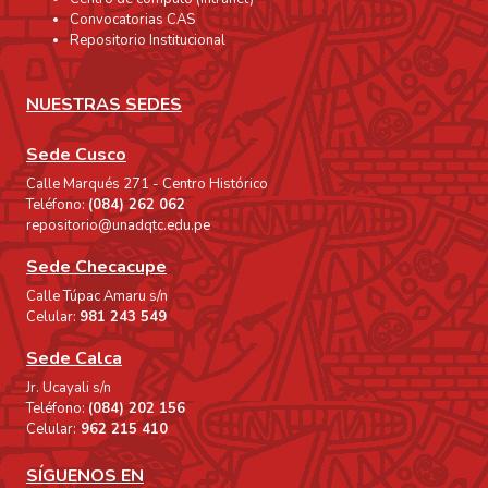
Convocatorias CAS
Repositorio Institucional
NUESTRAS SEDES
Sede Cusco
Calle Marqués 271 - Centro Histórico
Teléfono:
(084) 262 062
repositorio@unadqtc.edu.pe
Sede Checacupe
Calle Túpac Amaru s/n
Celular:
981 243 549
Sede Calca
Jr. Ucayali s/n
Teléfono:
(084) 202 156
Celular:
962 215 410
SÍGUENOS EN