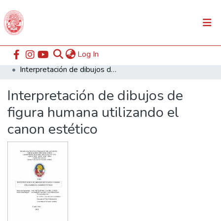
(current)
Log In
Communities & Collections
Home
ESABAC
Facultad de Educación
Interpretación de dibujos de figura humana utilizando el canon estético
All of DSpace
Interpretación de dibujos de
Statistics
figura humana utilizando el
canon estético