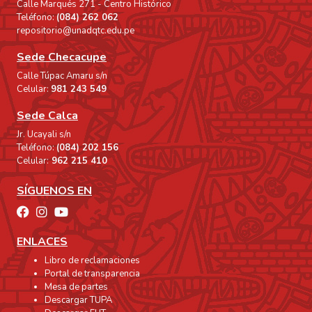
Calle Marqués 271 - Centro Histórico
Teléfono:
(084) 262 062
repositorio@unadqtc.edu.pe
Sede Checacupe
Calle Túpac Amaru s/n
Celular:
981 243 549
Sede Calca
Jr. Ucayali s/n
Teléfono:
(084) 202 156
Celular:
962 215 410
SÍGUENOS EN
ENLACES
Libro de reclamaciones
Portal de transparencia
Mesa de partes
Descargar TUPA