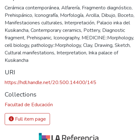
Cerámica contemporánea
,
Alfarería
,
Fragmento diagnóstico
,
Prehispánico
,
Iconografía
,
Morfología
,
Arcilla
,
Dibujo
,
Boceto
,
Manifestaciones culturales
,
Interpretación
,
Palacio inka del
Kusikancha
,
Contemporary ceramics
,
Pottery
,
Diagnostic
fragment
,
Prehispanic
,
Iconography
,
MEDICINE::Morphology,
cell biology, pathology::Morphology
,
Clay
,
Drawing
,
Sketch
,
Cultural manifestations
,
Interpretation
,
Inka palace of
Kusikancha
URI
https://hdl.handle.net/20.500.14400/145
Collections
Facultad de Educación
Full item page