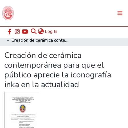
(current)
Log In
Communities & Collections
Home
ESABAC
Facultad de Educación
Creación de cerámica contemporánea para que el público aprecie la iconografía inka en la actualidad
All of DSpace
Creación de cerámica
Statistics
contemporánea para que el
público aprecie la iconografía
inka en la actualidad