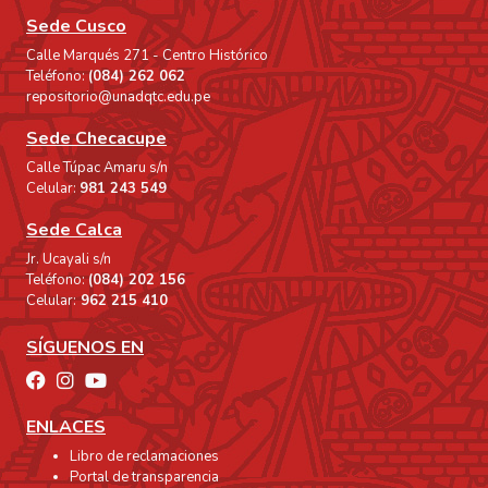
Sede Cusco
Calle Marqués 271 - Centro Histórico
Teléfono:
(084) 262 062
repositorio@unadqtc.edu.pe
Sede Checacupe
Calle Túpac Amaru s/n
Celular:
981 243 549
Sede Calca
Jr. Ucayali s/n
Teléfono:
(084) 202 156
Celular:
962 215 410
SÍGUENOS EN
ENLACES
Libro de reclamaciones
Portal de transparencia