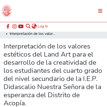
(current)
Log In
Communities & Collections
Home
ESABAC
Facultad de Educación
Interpretación de los valores estéticos del Land Art para el desarrollo de la creatividad de los estudiantes del cuarto grado del nivel secundario de la I.E.P. Didascalio Nuestra Señora de la esperanza del Distrito de Acopía.
All of DSpace
Interpretación de los valores
Statistics
estéticos del Land Art para el
desarrollo de la creatividad de
los estudiantes del cuarto grado
del nivel secundario de la I.E.P.
Didascalio Nuestra Señora de la
esperanza del Distrito de
Acopía.