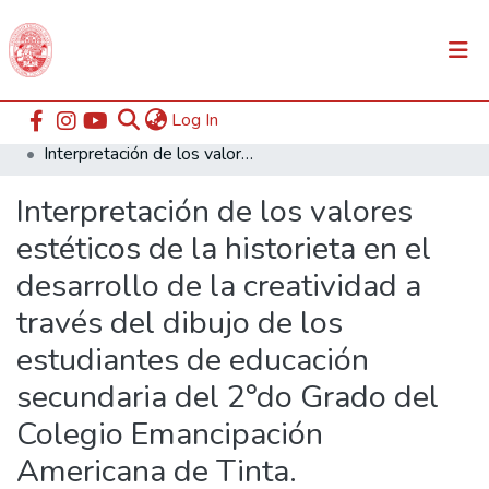
(current)
Log In
Communities & Collections
Home
ESABAC
Facultad de Educación
Interpretación de los valores estéticos de la historieta en el desarrollo de la creatividad a través del dibujo de los estudiantes de educación secundaria del 2°do Grado del Colegio Emancipación Americana de Tinta.
All of DSpace
Interpretación de los valores
Statistics
estéticos de la historieta en el
desarrollo de la creatividad a
través del dibujo de los
estudiantes de educación
secundaria del 2°do Grado del
Colegio Emancipación
Americana de Tinta.