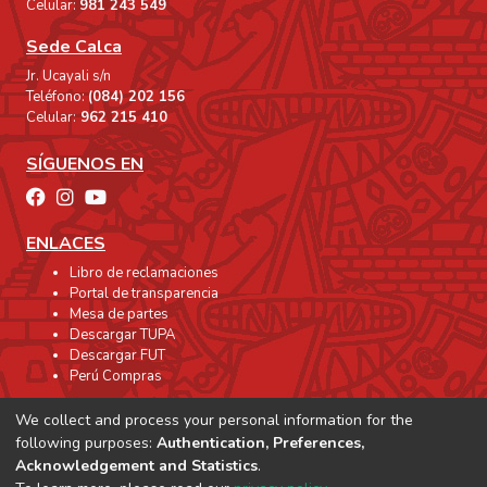
Celular:
981 243 549
Sede Calca
Jr. Ucayali s/n
Teléfono:
(084) 202 156
Celular:
962 215 410
SÍGUENOS EN
ENLACES
Libro de reclamaciones
Portal de transparencia
Mesa de partes
Descargar TUPA
Descargar FUT
Perú Compras
We collect and process your personal information for the
following purposes:
Authentication, Preferences,
Acknowledgement and Statistics
.