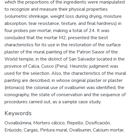
which the proportions of the ingredients were manipulated
to recognize and measure their physical properties
(volumetric shrinkage, weight loss during drying, moisture
absorption, tear resistance, texture, and final hardness) in
four probes per mortar, making a total of 24. It was
concluded that the mortar M2, presented the best
characteristics for its use in the restoration of the surface
plaster of the mural painting of the Patron Savior of the
World temple, in the district of San Salvador located in the
province of Calca, Cusco (Peru). Heuristic judgment was
used for the selection. Also, the characteristics of the mural
painting are described, in whose original plaster or plaster
(intonaco) the colonial use of ovalbumin was identified, the
iconography, the state of conservation and the sequence of
procedures carried out, as a sample case study.
Keywords
Ovoalbúmina
,
Mortero cálcico
,
Repello
,
Dosificación
,
Enlucido
,
Cargas
,
Pintura mural
,
Ovalbumin
,
Calcium mortar
,