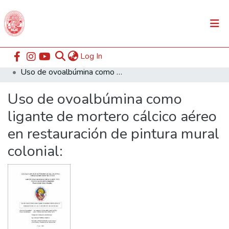
(current)
Log In
Communities & Collections
Home
ESABAC
Facultad de Arte
Uso de ovoalbúmina como ligante de mortero cálcico aéreo en restauración de pintura mural colonial:
All of DSpace
Uso de ovoalbúmina como
Statistics
ligante de mortero cálcico aéreo
en restauración de pintura mural
colonial: