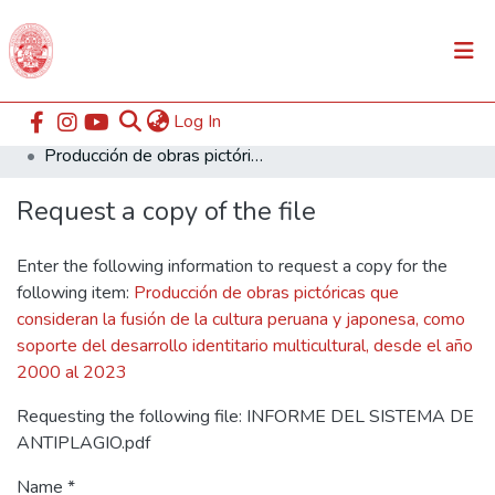
(current)
Log In
Communities & Collections
Home
ESABAC
Facultad de Arte
Producción de obras pictóricas que consideran la fusión de la cultura peruana y japonesa, como soporte del desarrollo identitario multicultural, desde el año 2000 al 2023
All of DSpace
Request a copy of the file
Statistics
Enter the following information to request a copy for the
following item:
Producción de obras pictóricas que
consideran la fusión de la cultura peruana y japonesa, como
soporte del desarrollo identitario multicultural, desde el año
2000 al 2023
Requesting the following file: INFORME DEL SISTEMA DE
ANTIPLAGIO.pdf
Name *