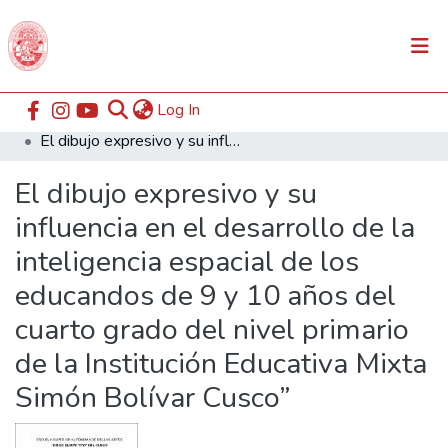
(current)
Log In
Communities & Collections
Home
ESABAC
Facultad de Educación
El dibujo expresivo y su influencia en el desarrollo de la inteligencia espacial de los educandos de 9 y 10 años del cuarto grado del nivel primario de la Institución Educativa Mixta Simón Bolívar Cusco”
All of DSpace
El dibujo expresivo y su
Statistics
influencia en el desarrollo de la
inteligencia espacial de los
educandos de 9 y 10 años del
cuarto grado del nivel primario
de la Institución Educativa Mixta
Simón Bolívar Cusco”