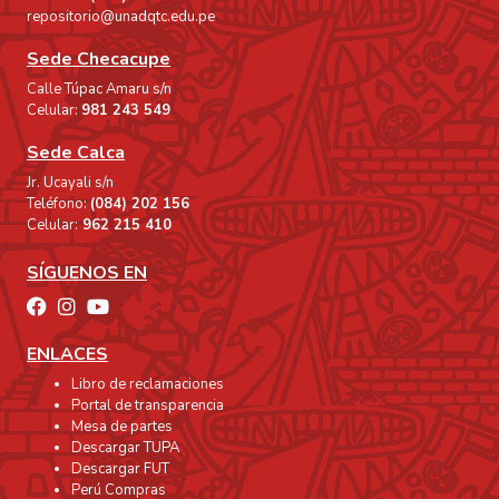
repositorio@unadqtc.edu.pe
Sede Checacupe
Calle Túpac Amaru s/n
Celular:
981 243 549
Sede Calca
Jr. Ucayali s/n
Teléfono:
(084) 202 156
Celular:
962 215 410
SÍGUENOS EN
ENLACES
Libro de reclamaciones
Portal de transparencia
Mesa de partes
Descargar TUPA
Descargar FUT
Perú Compras