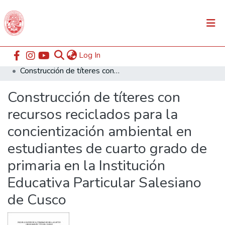
(current)
Log In
Communities & Collections
Home
ESABAC
Facultad de Educación
Construcción de títeres con recursos reciclados para la concientización ambiental en estudiantes de cuarto grado de primaria en la Institución Educativa Particular Salesiano de Cusco
All of DSpace
Construcción de títeres con
Statistics
recursos reciclados para la
concientización ambiental en
estudiantes de cuarto grado de
primaria en la Institución
Educativa Particular Salesiano
de Cusco