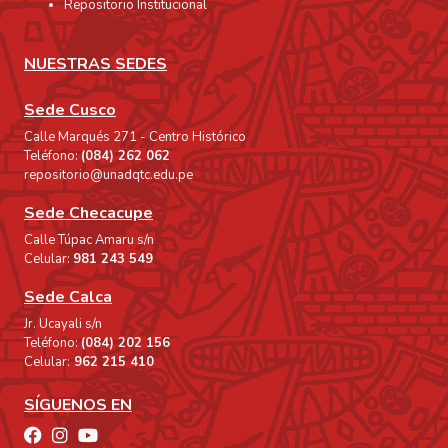
Repositorio Institucional
NUESTRAS SEDES
Sede Cusco
Calle Marqués 271 - Centro Histórico
Teléfono:
(084) 262 062
repositorio@unadqtc.edu.pe
Sede Checacupe
Calle Túpac Amaru s/n
Celular:
981 243 549
Sede Calca
Jr. Ucayali s/n
Teléfono:
(084) 202 156
Celular:
962 215 410
SÍGUENOS EN