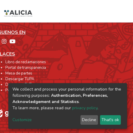
GUENOS EN
LACES
Libro de reclamaciones
Portal de transparencia
Mesa de partes
Descargar TUPA
Descargar FUT
We collect and process your personal information for the
Perú Compras
following purposes:
Authentication, Preferences,
Acknowledgement and Statistics
.
To learn more, please read our
privacy policy
.
Customize
Decline
That's ok