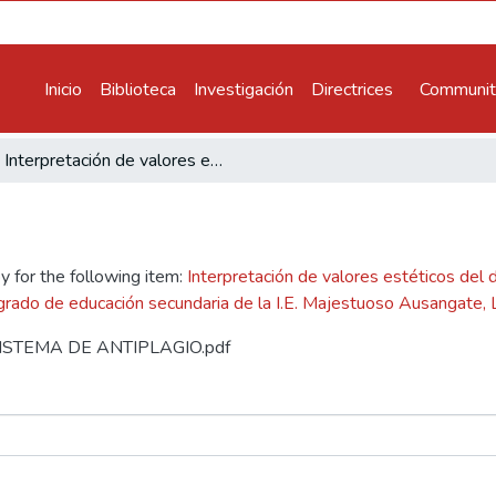
Inicio
Biblioteca
Investigación
Directrices
Communiti
Interpretación de valores estéticos del dibujo a carboncillo temática paisaje andino en la producción creativa de los estudiantes del 2do grado de educación secundaria de la I.E. Majestuoso Ausangate, Llullucha – Ocongate 2023
y for the following item:
Interpretación de valores estéticos del d
 grado de educación secundaria de la I.E. Majestuoso Ausangate,
L SISTEMA DE ANTIPLAGIO.pdf