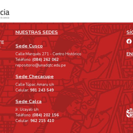
NUESTRAS SEDES
SÍ
Sede Cusco
EN
Calle Marqués 271 - Centro Histórico
Teléfono:
(084) 262 062
repositorio@unadqtc.edu.pe
Sede Checacupe
Calle Túpac Amaru s/n
Celular:
981 243 549
Sede Calca
Jr. Ucayali s/n
Teléfono:
(084) 202 156
Celular:
962 215 410