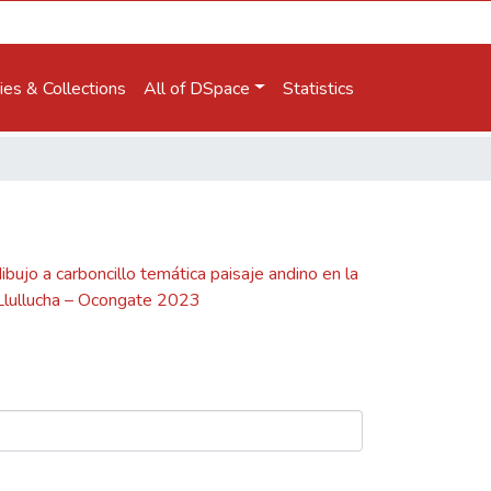
es & Collections
All of DSpace
Statistics
ibujo a carboncillo temática paisaje andino en la
 Llullucha – Ocongate 2023