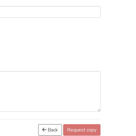
Back
Request copy