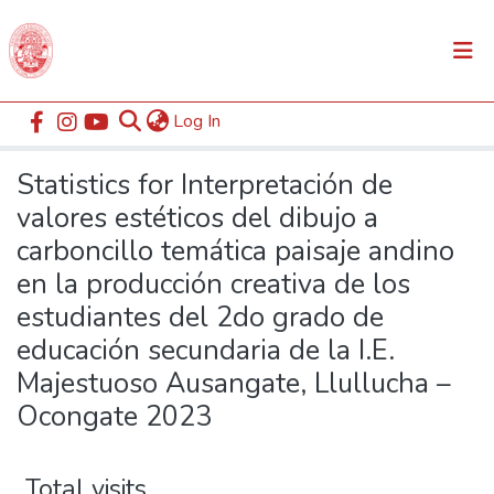
(current)
Log In
Communities & Collections
Home
Statistics
All of DSpace
Statistics for Interpretación de
valores estéticos del dibujo a
carboncillo temática paisaje andino
en la producción creativa de los
estudiantes del 2do grado de
educación secundaria de la I.E.
Majestuoso Ausangate, Llullucha –
Ocongate 2023
Total visits