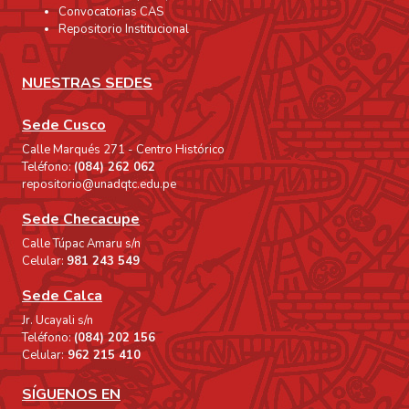
Convocatorias CAS
Repositorio Institucional
NUESTRAS SEDES
Sede Cusco
Calle Marqués 271 - Centro Histórico
Teléfono:
(084) 262 062
repositorio@unadqtc.edu.pe
Sede Checacupe
Calle Túpac Amaru s/n
Celular:
981 243 549
Sede Calca
Jr. Ucayali s/n
Teléfono:
(084) 202 156
Celular:
962 215 410
SÍGUENOS EN