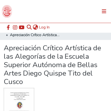
(current)
Log In
Communities & Collections
Home
ESABAC
Facultad de Arte
Apreciación Crítico Artística de las Alegorías de la Escuela Superior Autónoma de Bellas Artes Diego Quispe Tito del Cusco
All of DSpace
Apreciación Crítico Artística de
Statistics
las Alegorías de la Escuela
Superior Autónoma de Bellas
Artes Diego Quispe Tito del
Cusco