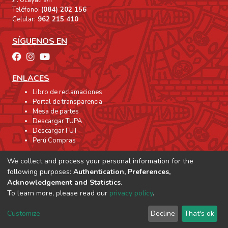
Jr. Ucayali s/n
Teléfono:
(084) 202 156
Celular:
962 215 410
SÍGUENOS EN
ENLACES
Libro de reclamaciones
Portal de transparencia
Mesa de partes
Descargar TUPA
Descargar FUT
Perú Compras
We collect and process your personal information for the
following purposes:
Authentication, Preferences,
Acknowledgement and Statistics
.
To learn more, please read our
privacy policy
.
Customize
Decline
That's ok