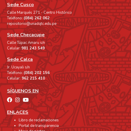
Sede Cusco
Calle Marqués 271 - Centro Histórico
Teléfono:
(084) 262 062
repositorio@unadqtc.edu.pe
Sede Checacupe
Calle Túpac Amaru s/n
Celular:
981 243 549
Sede Calca
Jr. Ucayali s/n
Teléfono:
(084) 202 156
Celular:
962 215 410
SÍGUENOS EN
ENLACES
Libro de reclamaciones
Portal de transparencia