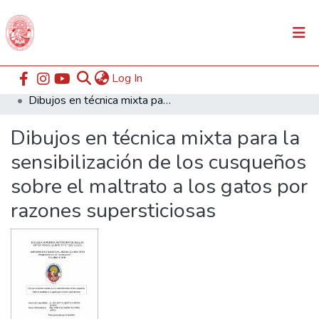
(current)
Log In
Communities & Collections
Home
ESABAC
Facultad de Arte
Dibujos en técnica mixta para la sensibilización de los cusqueños sobre el maltrato a los gatos por razones supersticiosas
All of DSpace
Dibujos en técnica mixta para la
Statistics
sensibilización de los cusqueños
sobre el maltrato a los gatos por
razones supersticiosas