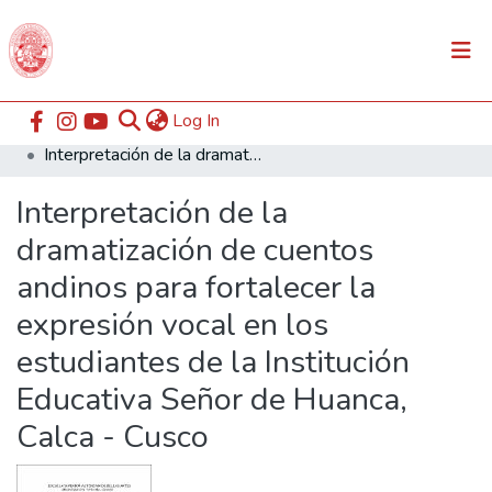
(current)
Log In
Communities & Collections
Home
ESABAC
Facultad de Educación
Interpretación de la dramatización de cuentos andinos para fortalecer la expresión vocal en los estudiantes de la Institución Educativa Señor de Huanca, Calca - Cusco
All of DSpace
Interpretación de la
Statistics
dramatización de cuentos
andinos para fortalecer la
expresión vocal en los
estudiantes de la Institución
Educativa Señor de Huanca,
Calca - Cusco