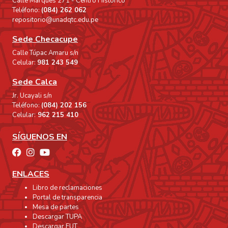
Calle Marqués 271 - Centro Histórico
Teléfono:
(084) 262 062
repositorio@unadqtc.edu.pe
Sede Checacupe
Calle Túpac Amaru s/n
Celular:
981 243 549
Sede Calca
Jr. Ucayali s/n
Teléfono:
(084) 202 156
Celular:
962 215 410
SÍGUENOS EN
ENLACES
Libro de reclamaciones
Portal de transparencia
Mesa de partes
Descargar TUPA
Descargar FUT