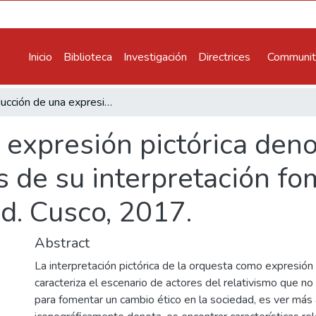
Inicio
Biblioteca
Investigación
Directrices
Communiti
Producción de una expresión pictórica denominada la orquesta y a través de su interpretación fomentar un cambio ético en la sociedad. Cusco, 2017.
 expresión pictórica den
és de su interpretación f
ad. Cusco, 2017.
Abstract
La interpretación pictórica de la orquesta como expresión 
caracteriza el escenario de actores del relativismo que n
para fomentar un cambio ético en la sociedad, es ver más 