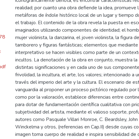
iconográficamente denota, es encontrar características rel
realidad; por cuanto una obra defiende la idea, promueve 
metáforas de índole histórico local de un lugar y tiempo 
el trabajo. El contenido de la obra revela la puesta en e
imaginados utilizando componentes de identidad; el homb
.78
mujer violinista, la danzarina, el joven violinista, la figura 
tamborero y figuras fantásticas; elementos que mediante 
3
interpretativo se hacen visibles como parte de un context
incultos. La denotación de la obra en conjunto, muestra la
pdf
distintas significaciones y en cada uno de sus componentes: 
frivolidad, la incultura, el arte, los valores; intencionado a
través del imperio del arte y la cultura. El escenario de es
vanguardia al proponer un proceso pictórico regulado por 
como por la valoración, establece diferencias entre contin
para dotar de fundamentación científica cualitativa con prio
subjetividad del artista, mediante el valioso soporte, pro
autores como Pasquale Villari Monroe, C. Beardsley, Joh
Winckelma y otros, (referencias en Cap.II) desde cuyas c
imagen toma cuerpo de realidad e inspira sensibilidad de 