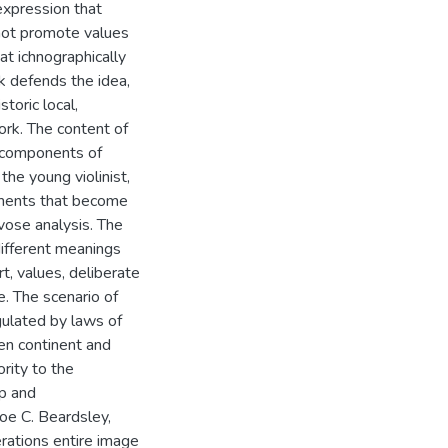
 expression that
 not promote values
at ichnographically
rk defends the idea,
toric local,
rk. The content of
g components of
the young violinist,
lements that become
ivose analysis. The
different meanings
rt, values, deliberate
e. The scenario of
egulated by laws of
en continent and
ority to the
ep and
oe C. Beardsley,
ations entire image