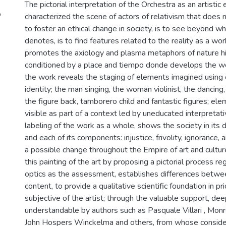
The pictorial interpretation of the Orchestra as an artistic
o
characterized the scene of actors of relativism that does
to foster an ethical change in society, is to see beyond wh
denotes, is to find features related to the reality as a wo
promotes the axiology and plasma metaphors of nature his
conditioned by a place and tiempo donde develops the wo
the work reveals the staging of elements imagined usin
identity; the man singing, the woman violinist, the dancing, 
the figure back, tamborero child and fantastic figures; e
visible as part of a context led by uneducated interpretat
labeling of the work as a whole, shows the society in its 
and each of its components: injustice, frivolity, ignorance, a
a possible change throughout the Empire of art and cultur
this painting of the art by proposing a pictorial process r
optics as the assessment, establishes differences betwe
content, to provide a qualitative scientific foundation in pri
subjective of the artist; through the valuable support, de
understandable by authors such as Pasquale Villari , Monr
John Hospers Winckelma and others, from whose consider