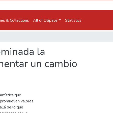
es & Collections
All of DSpace
Statistics
ominada la
omentar un cambio
artística que
o promueven valores
allá de lo que