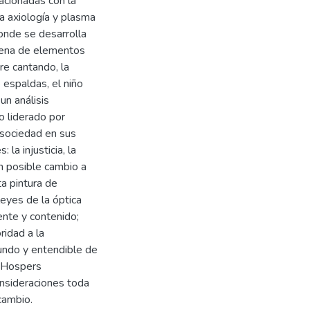
acionadas con la
la axiología y plasma
donde se desarrolla
scena de elementos
re cantando, la
de espaldas, el niño
un análisis
o liderado por
 sociedad en sus
la injusticia, la
 un posible cambio a
ta pintura de
leyes de la óptica
ente y contenido;
ridad a la
fundo y entendible de
n Hospers
onsideraciones toda
cambio.