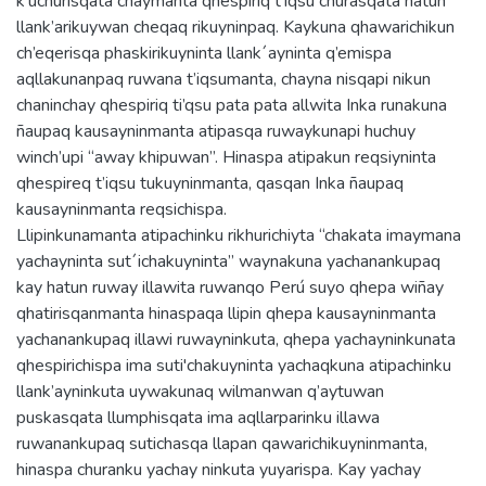
k’uchurisqata chaymanta qhespiriq t’iqsu churasqata hatun
llank’arikuywan cheqaq rikuyninpaq. Kaykuna qhawarichikun
ch’eqerisqa phaskirikuyninta llank´ayninta q’emispa
aqllakunanpaq ruwana t’iqsumanta, chayna nisqapi nikun
chaninchay qhespiriq ti’qsu pata pata allwita Inka runakuna
ñaupaq kausayninmanta atipasqa ruwaykunapi huchuy
winch’upi “away khipuwan”. Hinaspa atipakun reqsiyninta
qhespireq t’iqsu tukuyninmanta, qasqan Inka ñaupaq
kausayninmanta reqsichispa.
Llipinkunamanta atipachinku rikhurichiyta “chakata imaymana
yachayninta sut´ichakuyninta” waynakuna yachanankupaq
kay hatun ruway illawita ruwanqo Perú suyo qhepa wiñay
qhatirisqanmanta hinaspaqa llipin qhepa kausayninmanta
yachanankupaq illawi ruwayninkuta, qhepa yachayninkunata
qhespirichispa ima suti'chakuyninta yachaqkuna atipachinku
llank’ayninkuta uywakunaq wilmanwan q’aytuwan
puskasqata llumphisqata ima aqllarparinku illawa
ruwanankupaq sutichasqa llapan qawarichikuyninmanta,
hinaspa churanku yachay ninkuta yuyarispa. Kay yachay