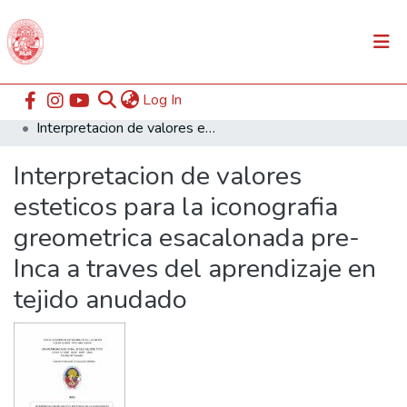
(current)
Log In
Communities & Collections
Home
ESABAC
Facultad de Arte
Interpretacion de valores esteticos para la iconografia greometrica esacalonada pre- Inca a traves del aprendizaje en tejido anudado
All of DSpace
Interpretacion de valores
Statistics
esteticos para la iconografia
greometrica esacalonada pre-
Inca a traves del aprendizaje en
tejido anudado