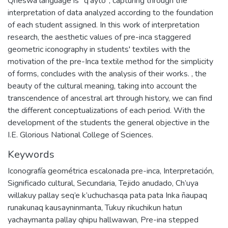
Qheswa language is "q'ayto", capturing through the
interpretation of data analyzed according to the foundation
of each student assigned. In this work of interpretation
research, the aesthetic values of pre-inca staggered
geometric iconography in students' textiles with the
motivation of the pre-Inca textile method for the simplicity
of forms, concludes with the analysis of their works. , the
beauty of the cultural meaning, taking into account the
transcendence of ancestral art through history, we can find
the different conceptualizations of each period. With the
development of the students the general objective in the
I.E. Glorious National College of Sciences.
Keywords
Iconografía geométrica escalonada pre-inca
,
Interpretación
,
Significado cultural
,
Secundaria
,
Tejido anudado
,
Ch’uya
willakuy pallay seq’e k’uchuchasqa pata pata Inka ñaupaq
runakunaq kausayninmanta
,
Tukuy rikuchikun hatun
yachaymanta pallay qhipu hallwawan
,
Pre-ina stepped