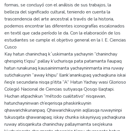
formas, se concluyó con el análisis de sus trabajos, la
belleza del significado cultural, teniendo en cuenta la
trascendencia del arte ancestral a través de la historia,
podemos encontrar las diferentes iconografías escalonados
en textil que cada período le da. Con la elaboración de los
estudiantes se cumple el objetivo general en la I. E. Ciencias
Cusco
Kay hatun chaninchaq k´uskimanta yachaynin “chaninchay
qhespiriq t’iqsu” pallay k’uchurisqa pata patamanta ñaupaq
hatun runakunaq kausaininmanta yachayninmanta ima ruway
sutichakuynin “away khipu” llank’anankupaq yachaqkuna iskai
ñeq’e secundaria nisqa p’itita “A” Hatun Yachay wasi Glorioso
Colegió Nacional de Ciencias sutiyasqa Qosqo llaqtapi.
Huchan atipachikun “método cualitativo” nisqawan,
hatunchayninwan ch’eqerisqa phaskirikuynin
qhawarichikunanpaq. Qhawarichikuynin aqllasqa ruwayninpi
tukusqata qhawanapaq; iskay chunka iskayniyuq yachaqkuna
ruway atisqankuta chaninchay pallaymamta seq’ekuna