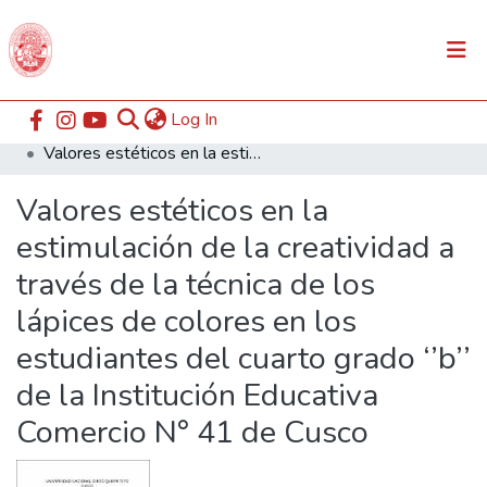
(current)
Log In
Communities & Collections
Home
ESABAC
Facultad de Educación
Valores estéticos en la estimulación de la creatividad a través de la técnica de los lápices de colores en los estudiantes del cuarto grado ‘’b’’ de la Institución Educativa Comercio N° 41 de Cusco
All of DSpace
Valores estéticos en la
Statistics
estimulación de la creatividad a
través de la técnica de los
lápices de colores en los
estudiantes del cuarto grado ‘’b’’
de la Institución Educativa
Comercio N° 41 de Cusco