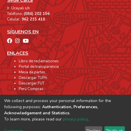
Sede Calca
Jr. Ucayali s/n
Teléfono:
(084) 202 156
Celular:
962 215 410
SÍGUENOS EN
ENLACES
Libro de reclamaciones
Portal de transparencia
Mesa de partes
Descargar TUPA
Descargar FUT
Perú Compras
We collect and process your personal information for the
following purposes:
Authentication, Preferences,
Acknowledgement and Statistics
.
To learn more, please read our
privacy policy
.
Customize
Decline
That's ok