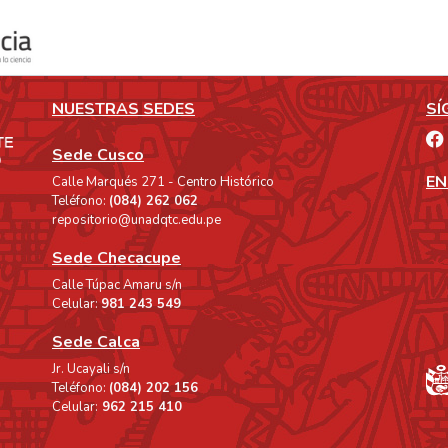
NUESTRAS SEDES
SÍ
Sede Cusco
EN
Calle Marqués 271 - Centro Histórico
Teléfono:
(084) 262 062
repositorio@unadqtc.edu.pe
Sede Checacupe
Calle Túpac Amaru s/n
Celular:
981 243 549
Sede Calca
Jr. Ucayali s/n
Teléfono:
(084) 202 156
Celular:
962 215 410