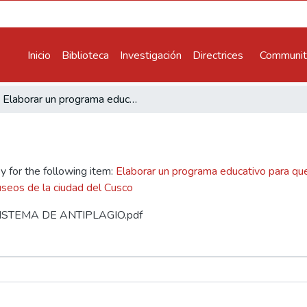
Inicio
Biblioteca
Investigación
Directrices
Communiti
Elaborar un programa educativo para que facilite y fortalezca los conocimientos de los estudiantes del nivel secundario al visitar los museos de la ciudad del Cusco
y for the following item:
Elaborar un programa educativo para que 
museos de la ciudad del Cusco
L SISTEMA DE ANTIPLAGIO.pdf