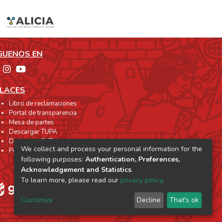
GUENOS EN
LACES
Libro de reclamaciones
Portal de transparencia
Mesa de partes
Descargar TUPA
Descargar FUT
We collect and process your personal information for the
Perú Compras
following purposes:
Authentication, Preferences,
Acknowledgement and Statistics
.
To learn more, please read our
privacy policy
.
Customize
Decline
That's ok