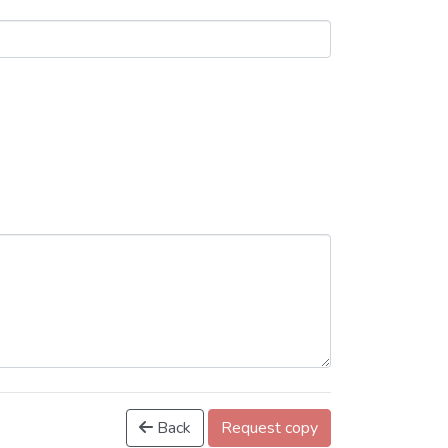
Back
Request copy