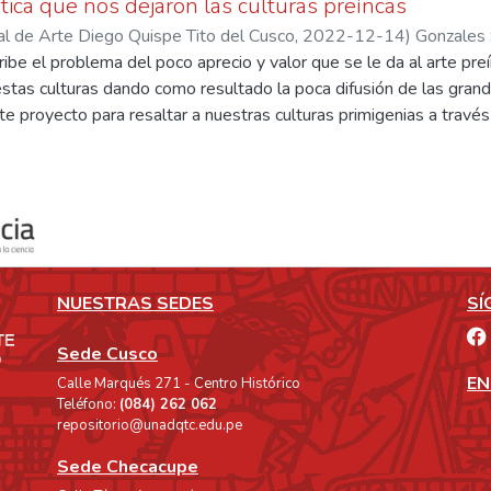
stica que nos dejaron las culturas preíncas
al de Arte Diego Quispe Tito del Cusco
,
2022-12-14
)
Gonzales 
ribe el problema del poco aprecio y valor que se le da al arte pr
os Rios Figueroa, Guido
stas culturas dando como resultado la poca difusión de las grand
e proyecto para resaltar a nuestras culturas primigenias a través 
y la realización de obras pictóricas de abstracción geométrica en 
to al estilo y manejo de la técnica. Se utiliza como método de in
za también el conjunto de obras a través de la descripción e inte
izaciones, así como la relación que existe entre categorías que 
e de la obra. Se reconoce como el artista elabora el proyecto par
ado a nuestras culturas preíncas y cómo podemos valorarla a tra
presa a través de una exposición pictórica de grado. Las represen
NUESTRAS SEDES
SÍ
 de la iconografía de las culturas preíncas (Chimú, Mochica, Nazca
 público espectador acerca de nuestra herencia artística para inqui
Sede Cusco
s preíncas.
EN
Calle Marqués 271 - Centro Histórico
Teléfono:
(084) 262 062
repositorio@unadqtc.edu.pe
Sede Checacupe