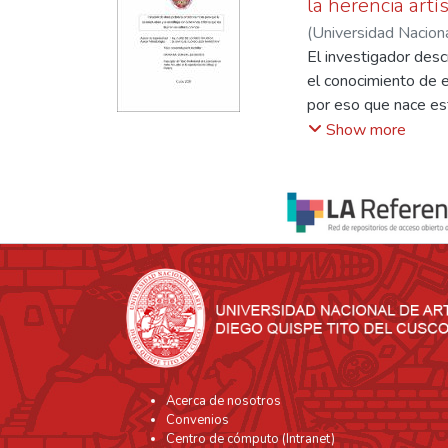
la herencia artí
(
Universidad Nacion
Enrique Alonzo
El investigador desc
;
De l
el conocimiento de e
por eso que nace est
iconografía preínca 
Show more
investigador en cuan
por expresión, anali
semióticos o categor
a entender el mensaj
valor que le hemos d
artista visual lo ex
una reinterpretación
propósito motivar al
con nuestras cultura
Acerca de nosotros
Convenios
Centro de cómputo (Intranet)