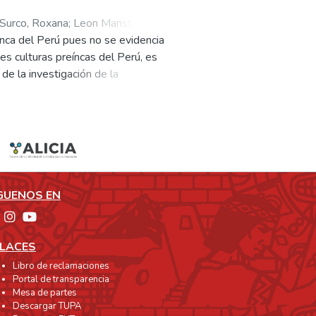
Surco, Roxana
;
Leon Maristany,
eínca del Perú pues no se evidencia
es culturas preíncas del Perú, es
de la investigación de la
una propuesta propia del
vestigación los procesos creativos
rpretación de los paradigmas
dialogan con el espectador y ayuda
a sensibilizar acerca del poco
vés del arte y que en este caso el
taciones de los cuadros muestran
GUENOS EN
, Chavín y Paracas) y tienen como
etarlo a conocer e identificarse
LACES
Libro de reclamaciones
Portal de transparencia
Mesa de partes
Descargar TUPA