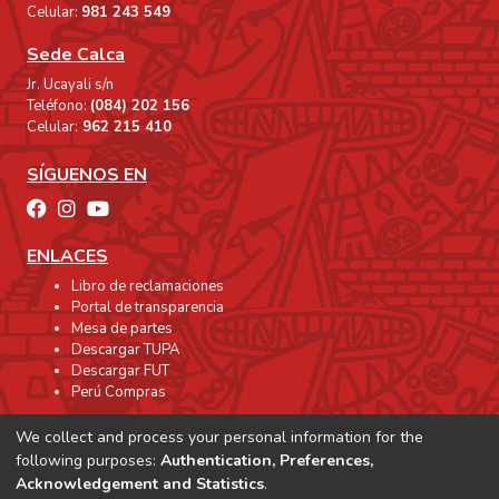
Celular:
981 243 549
Sede Calca
Jr. Ucayali s/n
Teléfono:
(084) 202 156
Celular:
962 215 410
SÍGUENOS EN
ENLACES
Libro de reclamaciones
Portal de transparencia
Mesa de partes
Descargar TUPA
Descargar FUT
Perú Compras
We collect and process your personal information for the
following purposes:
Authentication, Preferences,
Acknowledgement and Statistics
.