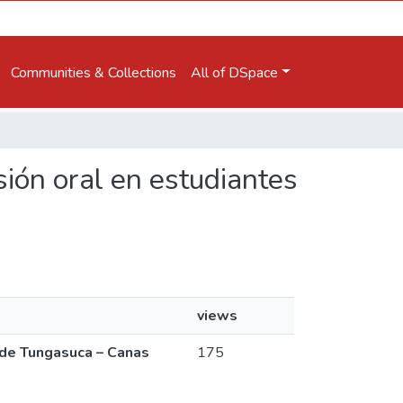
Communities & Collections
All of DSpace
esión oral en estudiantes
views
u de Tungasuca – Canas
175