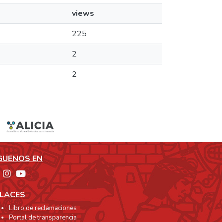
views
225
2
2
GUENOS EN
LACES
Libro de reclamaciones
Portal de transparencia