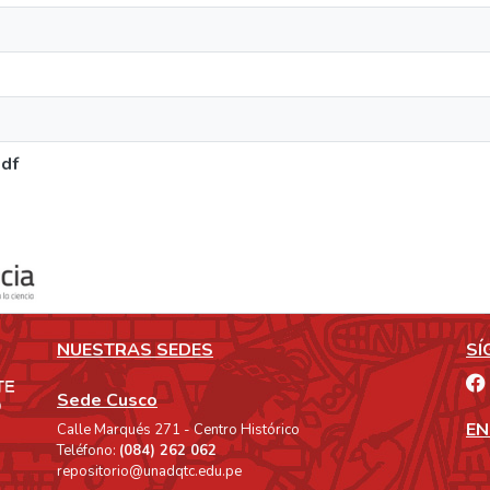
df
NUESTRAS SEDES
SÍ
Sede Cusco
EN
Calle Marqués 271 - Centro Histórico
Teléfono:
(084) 262 062
repositorio@unadqtc.edu.pe