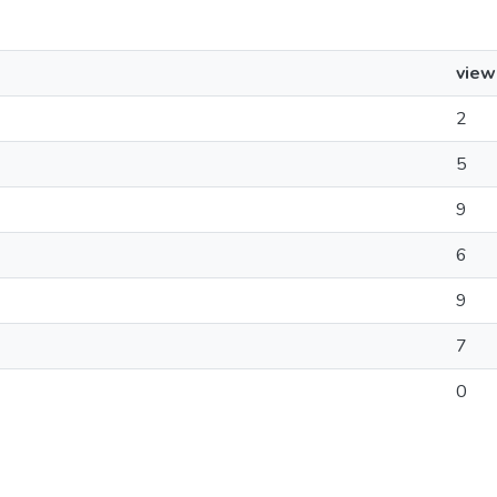
view
2
5
9
6
9
7
0