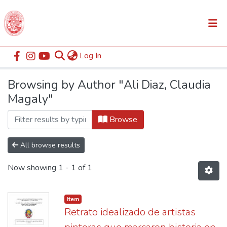
(current)
Log In
Communities & Collections
Home
Browse by Author
All of DSpace
Browsing by Author "Ali Diaz, Claudia
Magaly"
Browse
All browse results
Now showing
1 - 1 of 1
Item
Retrato idealizado de artistas