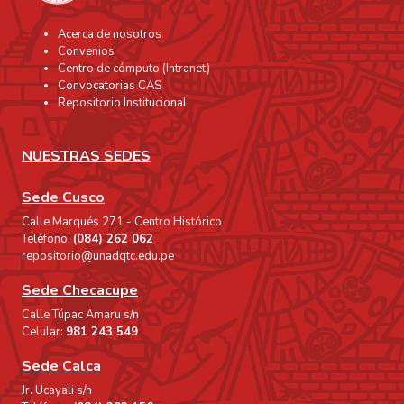
desde la semiología y la estética las obras
Acerca de nosotros
de arte, que se resume en un discurso crítico
Convenios
que describe e interpreta cada obra
Centro de cómputo (Intranet)
estética. Analiza también el conjunto de
Convocatorias CAS
obras, a través de la descripción e
Repositorio Institucional
interpretación de los paradigmas semióticos
o categorizadores así como la relación que
NUESTRAS SEDES
existe entre categorías que dialogan con el
espectador y ayuda a entender el mensaje
Sede Cusco
de la obra. Se aprecia cómo la investigadora
Calle Marqués 271 - Centro Histórico
construye la idea, para representar y
Teléfono:
(084) 262 062
abordar el problema con la creación de
repositorio@unadqtc.edu.pe
cuadros al óleo, dando así el mensaje que
Sede Checacupe
sensibilice al público en la exposición de
Calle Túpac Amaru s/n
grado. La representación de las pinturas que
Celular:
981 243 549
muestra retratos idealizados de artistas
pintoras que marcaron historia en el arte,
Sede Calca
tiene como propósito que el público
Jr. Ucayali s/n