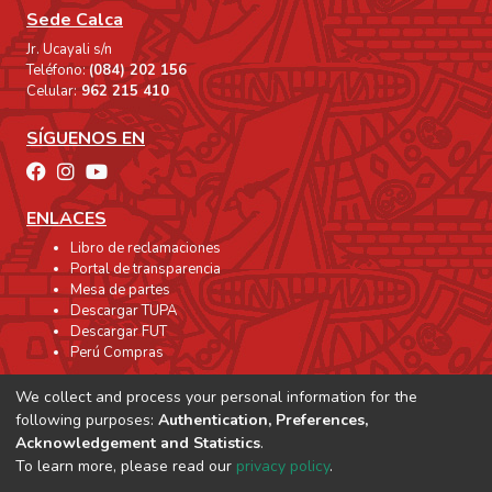
como una expresión de nuestra identidad.
Sede Calca
Como conclusión podemos afirmar que la
Jr. Ucayali s/n
elección de este tema fue positivo por la
Teléfono:
(084) 202 156
Celular:
962 215 410
gran variedad de elementos simbólicos
encontrados y sus innumerables
SÍGUENOS EN
posibilidades estéticas.
ENLACES
Libro de reclamaciones
Portal de transparencia
Mesa de partes
Descargar TUPA
Descargar FUT
Perú Compras
We collect and process your personal information for the
following purposes:
Authentication, Preferences,
Acknowledgement and Statistics
.
To learn more, please read our
privacy policy
.