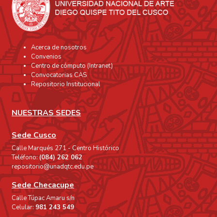
el método iconográfico e iconológico el
mismo que consiste en el estudio
descriptivo y clasificatorio de los elementos
representados en la obra, que se resume en
Acerca de nosotros
un discurso crítico, asimismo, se profundiza
Convenios
también el conjunto de las obras a través
Centro de cómputo (Intranet)
de la descripción e interpretación de
Convocatorias CAS
distintas categorías, así como la relación
Repositorio Institucional
entre éstas. con la finalidad lo lograr su
entendimiento por parte del público en
NUESTRAS SEDES
general. La investigación partió de la teoría
que tanto rituales andinos prehispánicos
Sede Cusco
como es el culto a la montaña, la reverencia
Calle Marqués 271 - Centro Histórico
a la salida del sol y las ofrendas, se fusionan
Teléfono:
(084) 262 062
con cultos católicos contemporáneos como
repositorio@unadqtc.edu.pe
la veneración a la figura del Sr. de Qoyllurit´i,
Sede Checacupe
la celebración de la misa y los rezos a las
Calle Túpac Amaru s/n
cruces. A partir de esta premisa y del
Celular:
981 243 549
interés que genera el sincretismo religioso