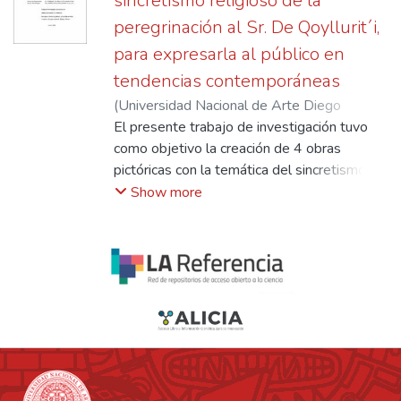
sincretismo religioso de la
peregrinación al Sr. De Qoyllurit´i,
para expresarla al público en
tendencias contemporáneas
(
Universidad Nacional de Arte Diego
Quispe Tito del Cusco
El presente trabajo de investigación tuvo
,
2024-08-21
)
Aragon Carrasco, James
como objetivo la creación de 4 obras
;
Leon Maristany,
Enrique Alonzo
pictóricas con la temática del sincretismo
;
Champi Huillca, Doris
Armanda
religioso de la peregrinación al Sr. de
Show more
Qoyllurit´i, las mismas que fueron fruto de la
recopilación gráfica de los elementos
simbólicos que pudimos apreciar en las
vestimentas de los danzantes, celadores y
peregrinos; de igual modo se realizó un
estudio bibliográfico de las particularidades
de esta peregrinación que se desarrolla a
los pies del nevado Qolqepunku. Para la
lectura interpretativa de cada obra se utilizó