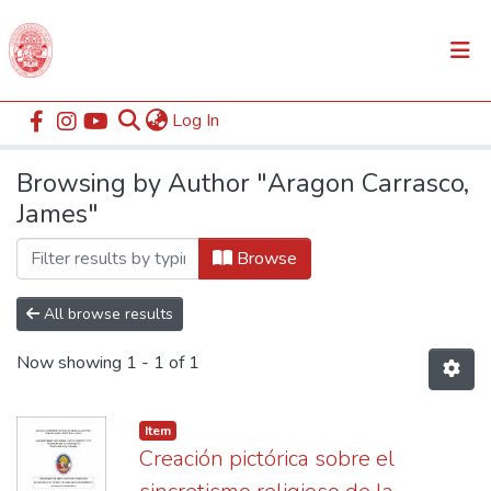
(current)
Log In
Communities & Collections
Home
Browse by Author
All of DSpace
Browsing by Author "Aragon Carrasco,
James"
Browse
All browse results
Now showing
1 - 1 of 1
Item
Creación pictórica sobre el