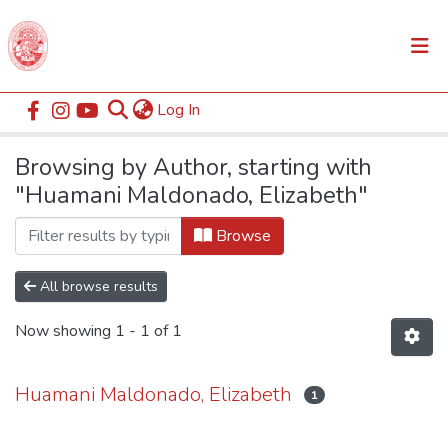
(current)
Log In
Communities & Collections
Home
Browse by Author
All of DSpace
Browsing by Author, starting with
"Huamani Maldonado, Elizabeth"
Browse
All browse results
Now showing
1 - 1 of 1
Huamani Maldonado, Elizabeth
1