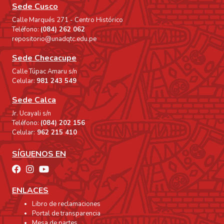
Sede Cusco
Calle Marqués 271 - Centro Histórico
Teléfono:
(084) 262 062
repositorio@unadqtc.edu.pe
Sede Checacupe
Calle Túpac Amaru s/n
Celular:
981 243 549
Sede Calca
Jr. Ucayali s/n
Teléfono:
(084) 202 156
Celular:
962 215 410
SÍGUENOS EN
ENLACES
Libro de reclamaciones
Portal de transparencia
Mesa de partes