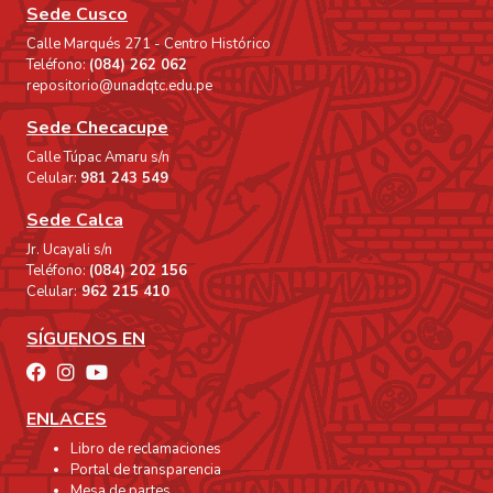
Sede Cusco
Calle Marqués 271 - Centro Histórico
Teléfono:
(084) 262 062
repositorio@unadqtc.edu.pe
Sede Checacupe
Calle Túpac Amaru s/n
Celular:
981 243 549
Sede Calca
Jr. Ucayali s/n
Teléfono:
(084) 202 156
Celular:
962 215 410
SÍGUENOS EN
ENLACES
Libro de reclamaciones
Portal de transparencia
Mesa de partes