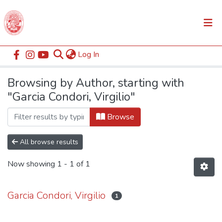
(current)
Log In
Communities & Collections
Home
Browse by Author
All of DSpace
Browsing by Author, starting with
"Garcia Condori, Virgilio"
Browse
All browse results
Now showing
1 - 1 of 1
Garcia Condori, Virgilio
1